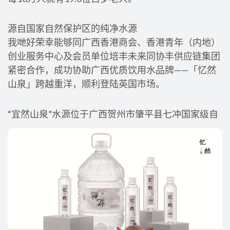
源自国家自然保护区的纯净水源
我哋好荣幸能够同广西香港商会、香港青年（内地）
创业服务中心及会员单位培丰未来同协丰供应链集团
紧密合作，成功协助广西优质饮用水品牌——「忆然
山泉」跨越重洋，顺利登陆英国市场。
“宜然山泉”水源位于广西贺州市肇平县七冲国家级自
然保护区内。泉水天然纯净，富含多种有益人体健康
的矿物质和微量元素，口感清冽甘甜，回味无穷。此
次成功出口，彰显了该品牌享誉国际的品质，也标志
着广西绿色生态品牌走向全球的重要里程碑。
一站式专业服务，助力桂品出海
Silver Bay 充分发挥我哋喺全球采购、物流协调及市
场拓展方面慨专业优势，为「忆然山泉」提供咗端到